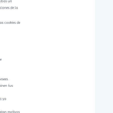
cibas un
ciones de la
as cookies de
e
esees.
minen tus
to ya
istan motivos