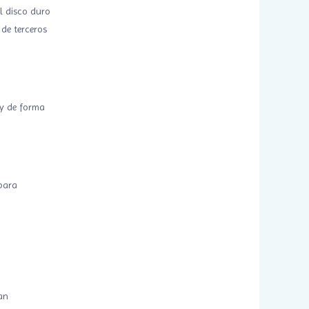
l disco duro
de terceros
 y de forma
 para
an