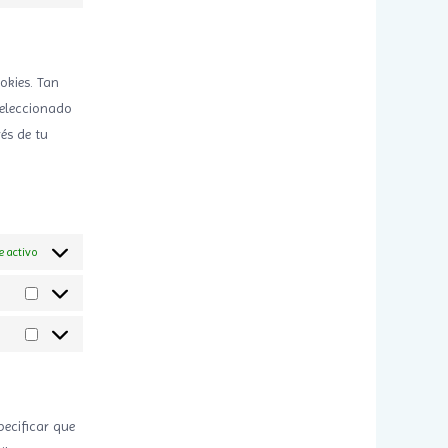
Consent
service
to
woocommerce
service
varios
okies. Tan
seleccionado
és de tu
e activo
Estadísticas
Marketing
ecificar que