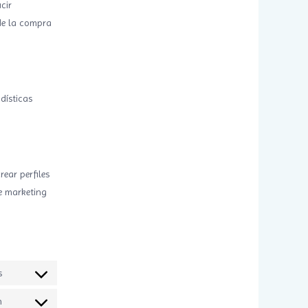
cir
de la compra
dísticas
ear perfiles
e marketing
s
Consent
to
n