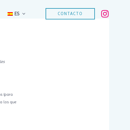
ES
CONTACTO
les
as (para
a los que