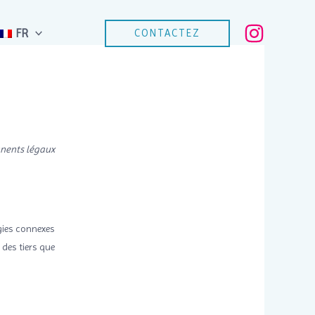
FR
CONTACTEZ
manents légaux
ogies connexes
 des tiers que