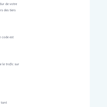
dur de votre
s des tiers
e code est
 le trafic sur
 tant