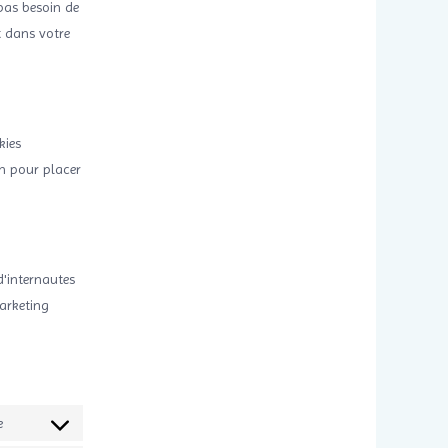
 pas besoin de
nt dans votre
kies
on pour placer
d'internautes
marketing
e
Consentement