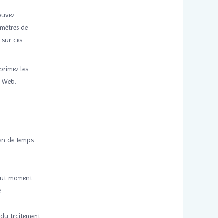
ouvez
amètres de
 sur ces
primez les
s Web.
ien de temps
tout moment.
e
 du traitement